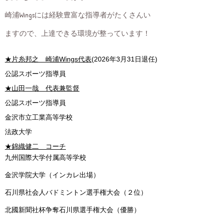
​崎浦Wingsには経験豊富な指導者がたくさんい
ますので、上達できる環境が整っています！
★片糸邦之 崎浦Wings代表
(2026年3月31日退任)
公認スポーツ指導員
★山田一哉 代表兼監督
公認スポーツ指導員
金沢市立工業高等学校
法政大学
★錦織健二 コーチ
九州国際大学付属高等学校
金沢学院大学（インカレ出場）
石川県社会人バドミントン選手権大会（２位）
北國新聞社杯争奪石川県選手権大会（優勝）